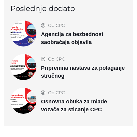
Poslednje dodato
Od
CPC
Agencija za bezbednost
saobraćaja objavila
Od
CPC
Pripremna nastava za polaganje
stručnog
Od
CPC
Osnovna obuka za mlade
vozače za sticanje CPC