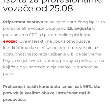
vozače od 25.08
Pripremna nastava
za polaganje stručnog ispita za
profesionalne vozače počinje od
25. avgusta
u
prostorijama CPC-a i putem online platforme
eVozac
.
Ova interaktivna obuka omogućava
kandidatima da se efikasno pripreme za ispit, uz
dostupnost testova za vežbanje u bilo koje vreme.
Prijave su još uvek otvorene, pružajući priliku svima
koji žele da unaprede svoje znanje i sigurnost na
putu.
Prolaznost naših kandidata iznosi čak 99%, što
potvrđuje kvalitet obuke i stručnost naših
predavača.